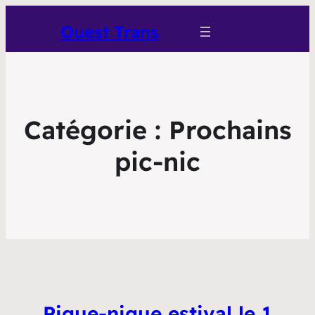
Ouest Trans
Catégorie :
Prochains
pic-nic
Pique-nique estival le 1